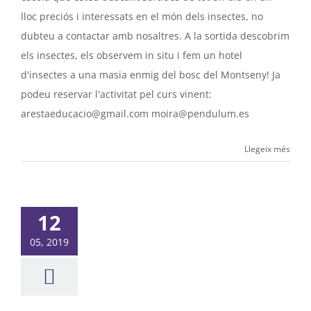
lloc preciós i interessats en el món dels insectes, no
dubteu a contactar amb nosaltres. A la sortida descobrim
els insectes, els observem in situ i fem un hotel
d'insectes a una masia enmig del bosc del Montseny! Ja
podeu reservar l'activitat pel curs vinent:
arestaeducacio@gmail.com moira@pendulum.es
Llegeix més
12
05, 2019