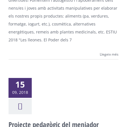
divertides! Fomentem l'autogestió i l'apoderament dels
nens/es i joves amb activitats manipulatives per elaborar
els nostres propis productes: aliments (pa, verdures,
formatge, iogurt, etc.), cosmètica, alternatives
energètiques, remeis amb plantes medicinals, etc. ESTIU
2018 "Les lleones. El Poder dels 7
Llegeix més
15
09, 2018
Projecte pedagògic del menjador