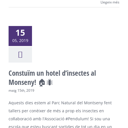
Llegeix més
15
05, 2019
Constuïm un hotel d’insectes al
Monseny! 🏠🐜
maig 15th, 2019
Aquests dies estem al Parc Natural del Montseny fent
tallers per conèixer de més a prop els insectes en
col·laboració amb l'Associació #Pendulum! Si sou una
escola que esteu buscant sortides de tot un dia en un