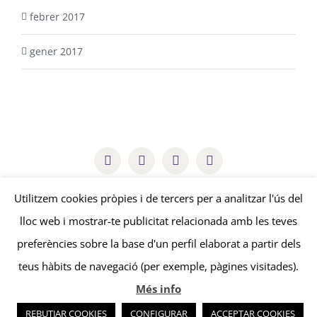
febrer 2017
gener 2017
arestacooperativa@gmail.com
Utilitzem cookies pròpies i de tercers per a analitzar l'ús del
lloc web i mostrar-te publicitat relacionada amb les teves
© Copyright
2026 | Aresta Cooperativa |
Avís legal
-
Política de
preferències sobre la base d'un perfil elaborat a partir dels
privacitat
-
Política de cookies
| by
edissenys
&
sonosmedia
teus hàbits de navegació (per exemple, pàgines visitades).
Més info
REBUTJAR COOKIES
CONFIGURAR
ACCEPTAR COOKIES