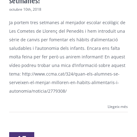
setmanes!
octubre 10th, 2018
Ja portem tres setmanes al menjador escolar ecològic de
Les Cometes de Llorenç del Penedès i hem introduït una
sèrie de canvis per fomentar els hàbits d’alimentació
saludables i l’autonomia dels infants. Encara ens falta
molta feina per fer però us anirem informant! En aquest
vídeo podreu trobar una mica d’informació sobre aquest
tema: http://www.ccma.cat/324/quan-els-alumnes-se-
serveixen-el-menjar-milloren-en-habits-alimentaris-i-
autonomia/noticia/2779308/
Llegeix més