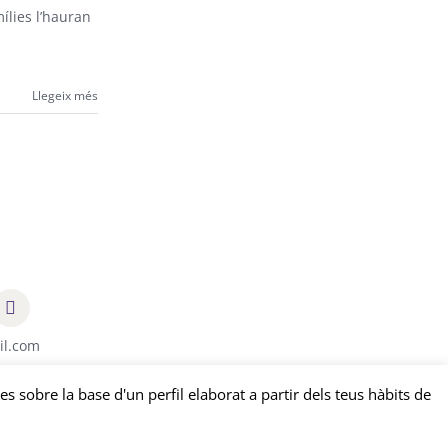
ílies l’hauran
Llegeix més
il.com
es sobre la base d'un perfil elaborat a partir dels teus hàbits de
tat
-
Política de cookies
| by
edissenys
&
sonosmedia