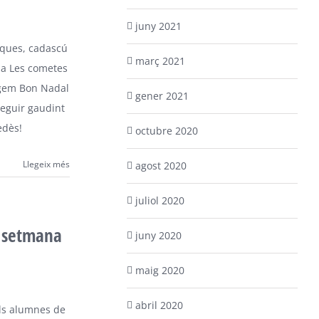
juny 2021
nques, cadascú
març 2021
ola Les cometes
tgem Bon Nadal
gener 2021
seguir gaudint
edès!
octubre 2020
Llegeix més
agost 2020
juliol 2020
e setmana
juny 2020
maig 2020
abril 2020
els alumnes de