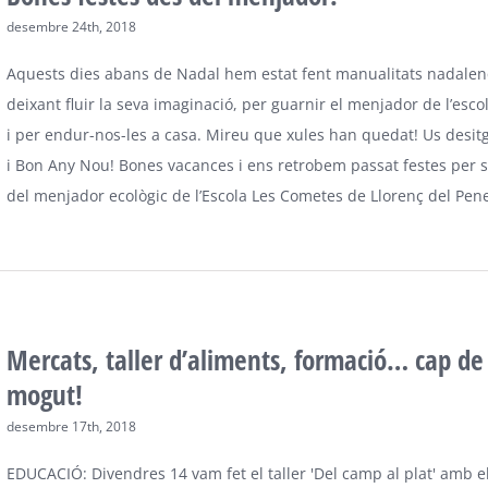
desembre 24th, 2018
Aquests dies abans de Nadal hem estat fent manualitats nadale
deixant fluir la seva imaginació, per guarnir el menjador de l’esc
i per endur-nos-les a casa. Mireu que xules han quedat! Us desi
i Bon Any Nou! Bones vacances i ens retrobem passat festes per 
del menjador ecològic de l’Escola Les Cometes de Llorenç del Pen
Mercats, taller d’aliments, formació… cap d
mogut!
desembre 17th, 2018
EDUCACIÓ: Divendres 14 vam fet el taller 'Del camp al plat' amb 