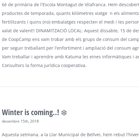
6è de primària de l'Escola Montagut de Vilafranca. Hem descober
productes de temporada, quants kilòmetres viatge n els aliments
fertilitzants i quins (no) embalatges respecten el medi i les pers
xalat de valent!! DINAMITZACIÓ LOCAL: Aquest dissabte, 15 de d
de CoopCamp ens vam trobar amb els grups de consum del camp
per seguir treballant per l'enfortiment i ampliació del consum agr
Vam treballar i aprendre amb Katuma les eines informàtiques i
Consultors la forma jurídica cooperativa.
Winter is coming..! ❄️
desembre 15th, 2018
Aquesta setmana, a la Llar Municipal de Bellvei, hem rebut l'hiv