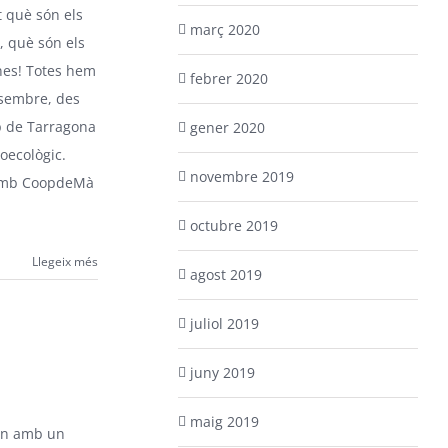
t què són els
març 2020
, què són els
ones! Totes hem
febrer 2020
esembre, des
 de Tarragona
gener 2020
oecològic.
novembre 2019
 amb CoopdeMà
octubre 2019
Llegeix més
agost 2019
juliol 2019
juny 2019
maig 2019
ern amb un