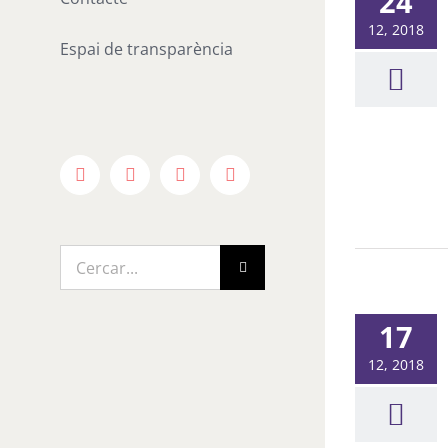
24
12, 2018
Espai de transparència
Facebook
X
Instagram
YouTube
Cerca
…
17
12, 2018