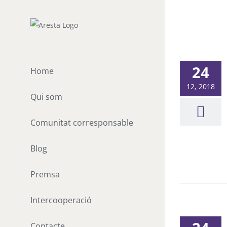
Skip
to
content
24
Home
12, 2018
Qui som
Comunitat corresponsable
Blog
Premsa
Intercooperació
Contacte