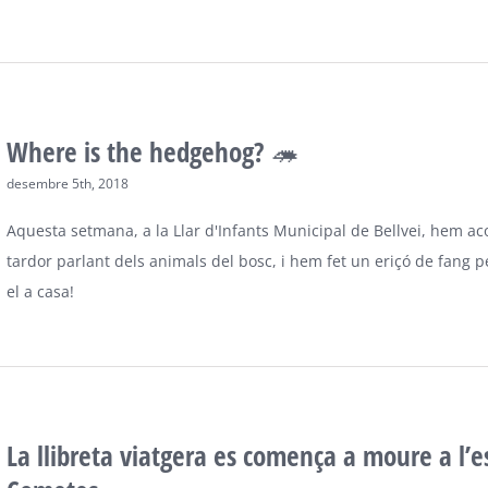
Where is the hedgehog? 🦔
desembre 5th, 2018
Aquesta setmana, a la Llar d'Infants Municipal de Bellvei, hem ac
tardor parlant dels animals del bosc, i hem fet un eriçó de fang 
el a casa!
La llibreta viatgera es comença a moure a l’e