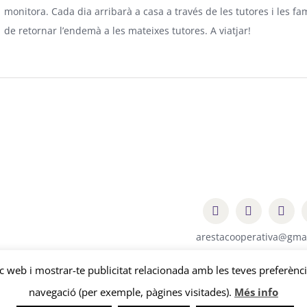
monitora. Cada dia arribarà a casa a través de les tutores i les fam
de retornar l’endemà a les mateixes tutores. A viatjar!
arestacooperativa@gma
loc web i mostrar-te publicitat relacionada amb les teves preferènci
© Copyright
2026 | Aresta Cooperativa |
Avís legal
-
Política de privaci
navegació (per exemple, pàgines visitades).
Més info