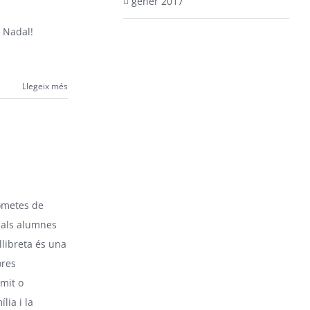
gener 2017
 Nadal!
Llegeix més
Cometes de
 als alumnes
llibreta és una
ores
mit o
lia i la