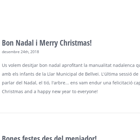
Bon Nadal i Merry Christmas!
desembre 24th, 2018
Us volem desitjar bon nadal aprofitant la manualitat nadalenca q
amb els infants de la Llar Municipal de Bellvei. L'última sessió de
parlar del Nadal, el tió, l'arbre... ens vam endur una felicitació c
Christmas and a happy new year to everyone!
Bones festes des del menjador!