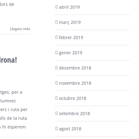
lors de
abril 2019
març 2019
Llegeix més
febrer 2019
gener 2019
irona!
desembre 2018
novembre 2018
itges, per a
octubre 2018
 alumnes
lers i ruta per
setembre 2018
lls de la ruta
Us hi esperem
agost 2018