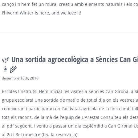
cançó i n'hem fet un mural creatiu amb elements naturals i els co
l'hivern! Winter is here, and we love it!
🌿 Una sortida agroecològica a Sències Can G
👩‍🌾
desembre 10th, 2018
Escoles !Instituts! Hem iniciat les visites a Sències Can Girona, a S
grups escolars! Una sortida de matí o de tot el dia on els vostres
coneixeran i participaran en l'activitat agrícola de la finca amb tal
tots els racons, de la mà de l'equip de L'Aresta! Consulteu els deta
al pdf següent, i veniu a passar un dia esplèndid a Can Girona! 
al 2n i 3r trimestre (feu la reserva ja)!