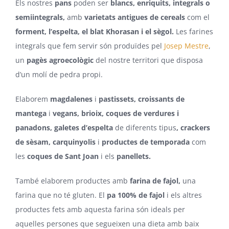
Els nostres
pans
poden ser
blancs, enriquits, integrals o
semiintegrals,
amb
varietats antigues de cereals
com el
forment, l’espelta, el blat Khorasan i el sègol.
Les farines
integrals que fem servir són produïdes pel
Josep Mestre
,
un
pagès agroecològic
del nostre territori que disposa
d’un molí de pedra propi.
Elaborem
magdalenes
i
pastissets, croissants de
mantega
i
vegans, brioix, coques de verdures i
panadons, galetes d’espelta
de diferents tipus
, crackers
de sèsam, carquinyolis
i
productes de temporada
com
les
coques de Sant Joan
i els
panellets.
També elaborem productes amb
farina de fajol,
una
farina que no té gluten. El
pa 100% de fajol
i els altres
productes fets amb aquesta farina són ideals per
aquelles persones que segueixen una dieta amb baix