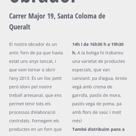
Carrer Major 19, Santa Coloma de
Queralt
El nostre obrador és un
14h i de 16h30 h a 19h30
antic forn de pa que havia
h.
A la botiga hi trobareu
estat uns anys tancat, i
una varietat de productes
que vam tornar a obrir
especials, que van
l’any 2013. És un lloc petit
canviant: pa d’aigua, brioix
però idoni pel nostre
vegà amb crema de
treball artesanal, que ens
garrofa, pastís de mora,
permet tenir tots els
pastís vegà de poma, pa
processos d’elaboració
amb flors de saüc i molt
controlats. Fornegem els
més!
productes en un forn que
També distribuïm pans a