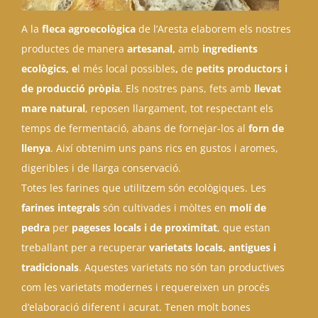
A la
fleca agroecològica
de l’Aresta elaborem els nostres
productes de manera
artesanal,
amb
ingredients
ecològics, e
l més local possibles
,
de
petits productors i
de producció pròpia
. Els nostres pans, fets amb
llevat
mare natural
, reposen llargament, tot respectant els
temps de fermentació, abans de fornejar-los al
forn de
llenya
. Així obtenim uns pans rics en gustos i aromes,
digeribles i de llarga conservació.
Totes les farines que utilitzem són ecològiques. Les
farines integrals
són cultivades i mòltes en
molí de
pedra
per
pageses locals i de proximitat
, que estan
treballant per a recuperar
varietats locals, antigues i
tradicionals
. Aquestes varietats no són tan productives
com les varietats modernes i requereixen un procés
d’elaboració diferent i acurat. Tenen molt bones