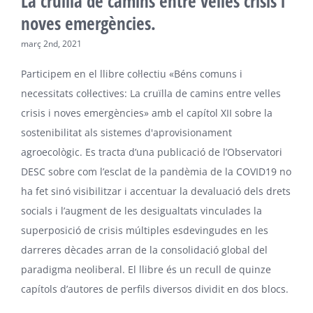
La cruïlla de camins entre velles crisis i
noves emergències.
març 2nd, 2021
Participem en el llibre col·lectiu «Béns comuns i
necessitats col·lectives: La cruïlla de camins entre velles
crisis i noves emergències» amb el capítol XII sobre la
sostenibilitat als sistemes d'aprovisionament
agroecològic. Es tracta d’una publicació de l’Observatori
DESC sobre com l’esclat de la pandèmia de la COVID19 no
ha fet sinó visibilitzar i accentuar la devaluació dels drets
socials i l’augment de les desigualtats vinculades la
superposició de crisis múltiples esdevingudes en les
darreres dècades arran de la consolidació global del
paradigma neoliberal. El llibre és un recull de quinze
capítols d’autores de perfils diversos dividit en dos blocs.