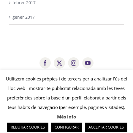
febrer 2017
gener 2017
arestacooperativa@gmail.com
Utilitzem cookies pròpies i de tercers per a analitzar l'ús del
lloc web i mostrar-te publicitat relacionada amb les teves
© Copyright
2026 | Aresta Cooperativa |
Avís legal
-
Política de
preferències sobre la base d'un perfil elaborat a partir dels
privacitat
-
Política de cookies
| by
edissenys
&
sonosmedia
teus hàbits de navegació (per exemple, pàgines visitades).
Més info
REBUTJAR COOKIES
CONFIGURAR
ACCEPTAR COOKIES