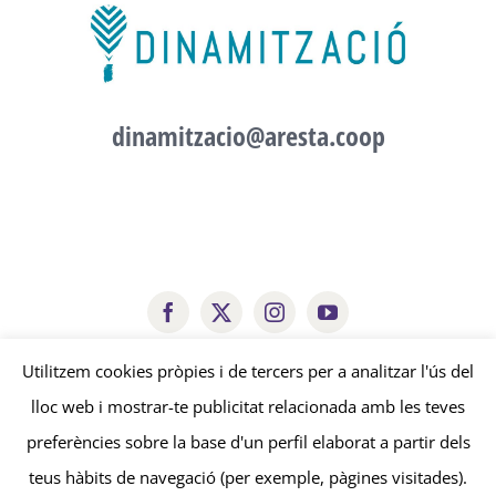
dinamitzacio@aresta.coop
arestacooperativa@gmail.com
Utilitzem cookies pròpies i de tercers per a analitzar l'ús del
lloc web i mostrar-te publicitat relacionada amb les teves
© Copyright
2026 | Aresta Cooperativa |
Avís legal
-
Política de
preferències sobre la base d'un perfil elaborat a partir dels
privacitat
-
Política de cookies
| by
edissenys
&
sonosmedia
teus hàbits de navegació (per exemple, pàgines visitades).