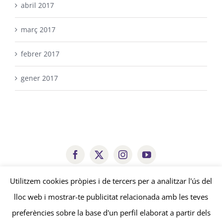
abril 2017
març 2017
febrer 2017
gener 2017
arestacooperativa@gmail.com
Utilitzem cookies pròpies i de tercers per a analitzar l'ús del
lloc web i mostrar-te publicitat relacionada amb les teves
© Copyright
2026 | Aresta Cooperativa |
Avís legal
-
Política de
preferències sobre la base d'un perfil elaborat a partir dels