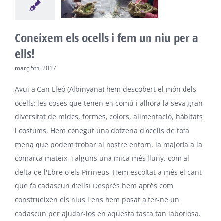
Coneixem els ocells i fem un niu per a
ells!
març 5th, 2017
Avui a Can Lleó (Albinyana) hem descobert el món dels
ocells: les coses que tenen en comú i alhora la seva gran
diversitat de mides, formes, colors, alimentació, hàbitats
i costums. Hem conegut una dotzena d'ocells de tota
mena que podem trobar al nostre entorn, la majoria a la
comarca mateix, i alguns una mica més lluny, com al
delta de l'Ebre o els Pirineus. Hem escoltat a més el cant
que fa cadascun d'ells! Després hem après com
construeixen els nius i ens hem posat a fer-ne un
cadascun per ajudar-los en aquesta tasca tan laboriosa.