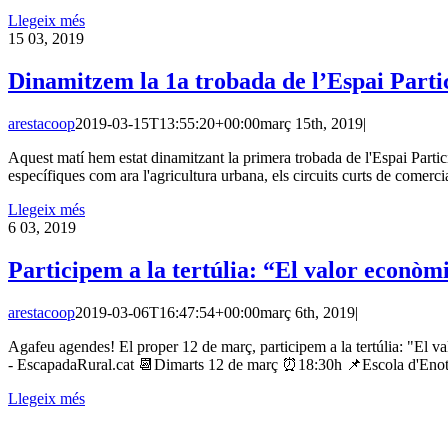
Llegeix més
15
03, 2019
Dinamitzem la 1a trobada de l’Espai Parti
arestacoop
2019-03-15T13:55:20+00:00
març 15th, 2019
|
Aquest matí hem estat dinamitzant la primera trobada de l'Espai Partici
específiques com ara l'agricultura urbana, els circuits curts de comerc
Llegeix més
6
03, 2019
Participem a la tertúlia: “El valor econòmi
arestacoop
2019-03-06T16:47:54+00:00
març 6th, 2019
|
Agafeu agendes! El proper 12 de març, participem a la tertúlia: "El 
- EscapadaRural.cat 📆Dimarts 12 de març ⏰18:30h 📌Escola d'Enotu
Llegeix més