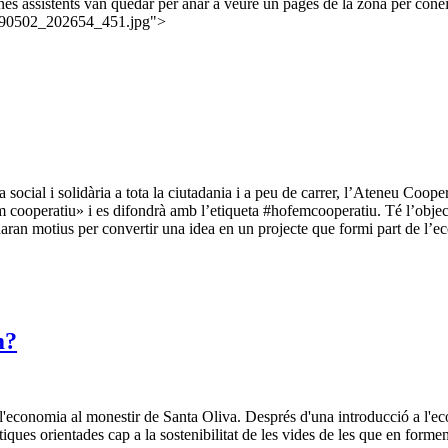
es assistents van quedar per anar a veure un pagès de la zona per coneixe
20190502_202654_451.jpg">
a social i solidària a tota la ciutadania i a peu de carrer, l’Ateneu Co
 cooperatiu» i es difondrà amb l’etiqueta #hofemcooperatiu. Té l’objec
aran motius per convertir una idea en un projecte que formi part de l’econ
m?
'economia al monestir de Santa Oliva. Després d'una introducció a l'econ
ues orientades cap a la sostenibilitat de les vides de les que en forme