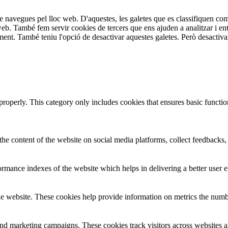
tre navegues pel lloc web. D'aquestes, les galetes que es classifiquen 
 web. També fem servir cookies de tercers que ens ajuden a analitzar i en
. També teniu l'opció de desactivar aquestes galetes. Però desactivar a
properly. This category only includes cookies that ensures basic functio
the content of the website on social media platforms, collect feedbacks, 
mance indexes of the website which helps in delivering a better user ex
e website. These cookies help provide information on metrics the number 
and marketing campaigns. These cookies track visitors across websites a