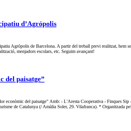
cipatiu d’Agrópolis
patiu Agrópolis de Barcelona. A partir del treball previ realitzat, hem s
ialització, menjadors escolars, etc. Seguim avançant!
c del paisatge”
valor econòmic del paisatge" Amb: - L'Aresta Cooperativa - Finques Sip
risme de Catalunya (/ Amàlia Soler, 29. Vilafranca). * Organitzada p