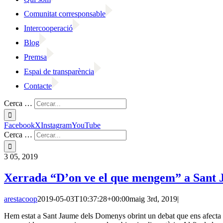
Comunitat corresponsable
Intercooperació
Blog
Premsa
Espai de transparència
Contacte
Cerca …
Facebook
X
Instagram
YouTube
Cerca …
3
05, 2019
Xerrada “D’on ve el que mengem” a Sant
arestacoop
2019-05-03T10:37:28+00:00
maig 3rd, 2019
|
Hem estat a Sant Jaume dels Domenys obrint un debat que ens afecta a