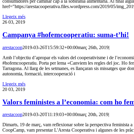
consumidores per caminar cap a la sobirania alimentària. Al final algun
href="https://arestacooperativa.files.wordpress.com/2019/05/img_
Llegeix més
26
03, 2019
Campanya #hofemcooperatiu: suma-t’hi!
arestacoop
2019-03-26T15:59:32+00:00
març 26th, 2019
|
Amb l’objectiu d’apropar els valors del cooperativisme i de l’economi
#hofemcooperatiu. Porta per lema «Canviem les regles del joc. Ho fem
Tarragona. Al llarg de les setmanes, es llançaran sis missatges que don
autonomia, formació, intercooperació i
Llegeix més
20
03, 2019
Valors feministes a l’economia: com ho fe
arestacoop
2019-03-20T11:19:03+00:00
març 20th, 2019
|
Dimarts, 19 de març, vam reflexionar sobre la perspectiva feminista a l
CoopCamp, vam presentar L'Aresta Cooperativa i algunes de les pràctiq