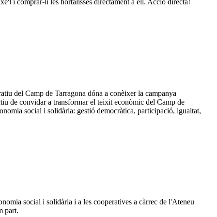
'l i comprar-li les hortalisses directament a ell. Acció directa!
operatiu del Camp de Tarragona dóna a conèixer la campanya
tiu de convidar a transformar el teixit econòmic del Camp de
omia social i solidària: gestió democràtica, participació, igualtat,
omia social i solidària i a les cooperatives a càrrec de l'Ateneu
m part.