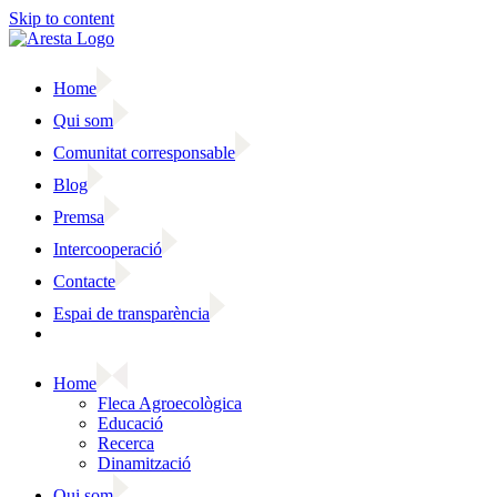
Skip to content
Home
Qui som
Comunitat corresponsable
Blog
Premsa
Intercooperació
Contacte
Espai de transparència
Home
Fleca Agroecològica
Educació
Recerca
Dinamització
Qui som