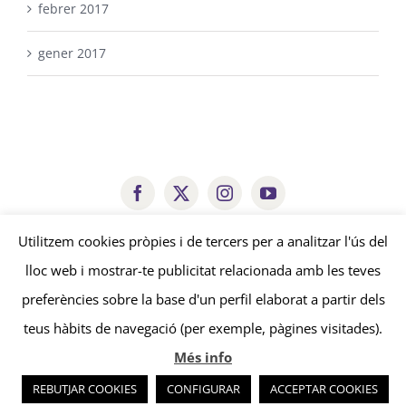
febrer 2017
gener 2017
arestacooperativa@gmail.com
Utilitzem cookies pròpies i de tercers per a analitzar l'ús del
lloc web i mostrar-te publicitat relacionada amb les teves
© Copyright
2026 | Aresta Cooperativa |
Avís legal
-
Política de
preferències sobre la base d'un perfil elaborat a partir dels
privacitat
-
Política de cookies
| by
edissenys
&
sonosmedia
teus hàbits de navegació (per exemple, pàgines visitades).
Més info
REBUTJAR COOKIES
CONFIGURAR
ACCEPTAR COOKIES