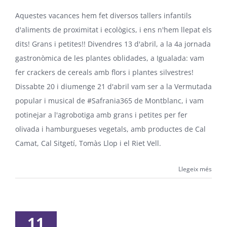
Aquestes vacances hem fet diversos tallers infantils
d'aliments de proximitat i ecològics, i ens n'hem llepat els
dits! Grans i petites!! Divendres 13 d'abril, a la 4a jornada
gastronòmica de les plantes oblidades, a Igualada: vam
fer crackers de cereals amb flors i plantes silvestres!
Dissabte 20 i diumenge 21 d'abril vam ser a la Vermutada
popular i musical de #Safrania365 de Montblanc, i vam
potinejar a l'agrobotiga amb grans i petites per fer
olivada i hamburgueses vegetals, amb productes de Cal
Camat, Cal Sitgetí, Tomàs Llop i el Riet Vell.
Llegeix més
11