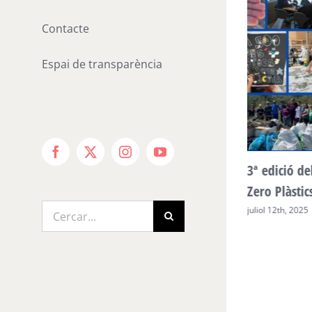
Contacte
Espai de transparència
Facebook
X
Instagram
YouTube
A les platges, Zero plàstics! Arriba a la
3ª edició de
seva 4a edició
Zero Plàstic
Cerca
juny 23rd, 2026
juliol 12th, 2025
…