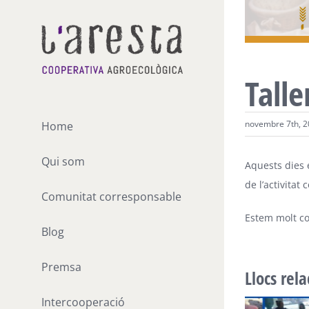
Skip
to
content
Talle
novembre 7th, 
Home
Qui som
Aquests dies 
de l’activitat 
Comunitat corresponsable
Estem molt co
Blog
Premsa
Llocs rel
Intercooperació