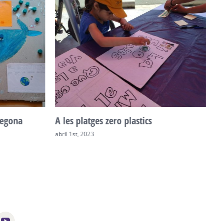
 segona
A les platges zero plastics
L
abril 1st, 2023
s