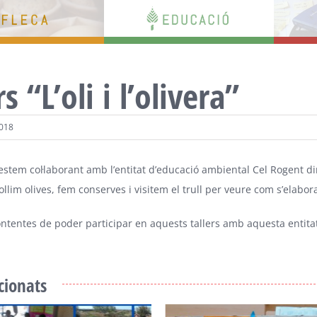
rs “L’oli i l’olivera”
2018
estem col·laborant amb l’entitat d’educació ambiental
Cel Rogent
di
collim olives, fem conserves i visitem el trull per veure com s’elabora 
ntentes de poder participar en aquests tallers amb aquesta entitat d
acionats