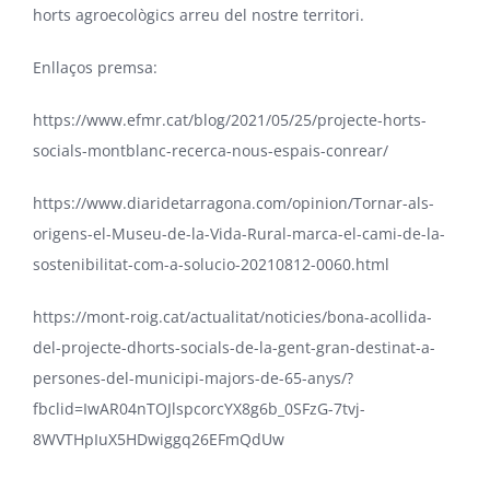
horts agroecològics arreu del nostre territori.
Enllaços premsa:
https://www.efmr.cat/blog/2021/05/25/projecte-horts-
socials-montblanc-recerca-nous-espais-conrear/
https://www.diaridetarragona.com/opinion/Tornar-als-
origens-el-Museu-de-la-Vida-Rural-marca-el-cami-de-la-
sostenibilitat-com-a-solucio-20210812-0060.html
https://mont-roig.cat/actualitat/noticies/bona-acollida-
del-projecte-dhorts-socials-de-la-gent-gran-destinat-a-
persones-del-municipi-majors-de-65-anys/?
fbclid=IwAR04nTOJlspcorcYX8g6b_0SFzG-7tvj-
8WVTHpIuX5HDwiggq26EFmQdUw