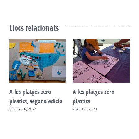
Llocs relacionats
 les platges zero
A les platges zero
Arriba
lastics, segona edició
plastics
tornen
uliol 25th, 2024
abril 1st, 2023
octubre 