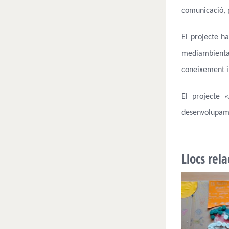
comunicació, p
El projecte ha
mediambienta
coneixement i 
El projecte 
desenvolupame
Llocs rel