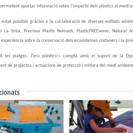
ermetent aportar informació sobre l’impacte dels plàstics al medi amb
 estat possible gràcies a la col·laboració de diverses entitats ambi
l La Sínia, Precious Plastic Nomads, PlasticFREEwave, Natural A
experiència sobre la conservació dels ecosistemes costaners i la pro
«A les platges, Zero plàstics!» compta amb el suport de la Di
nt de projectes i actuacions de protecció i millora del medi ambient
acionats