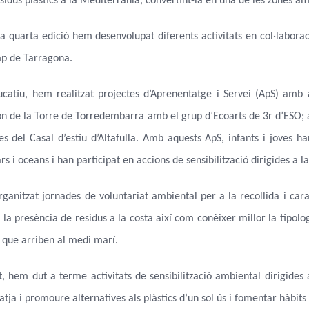
sidus plàstics a la Mediterrània, convertint-la en una de les zones a
a quarta edició hem desenvolupat diferents activitats en col·laborac
mp de Tarragona.
ucatiu, hem realitzat projectes d’Aprenentatge i Servei (ApS) amb 
on de la Torre de Torredembarra amb el grup d’Ecoarts de 3r d’ESO; 
ves del Casal d’estiu d’Altafulla. Amb aquests ApS, infants i joves 
rs i oceans i han participat en accions de sensibilització dirigides a l
nitzat jornades de voluntariat ambiental per a la recollida i caract
la presència de residus a la costa així com conèixer millor la tipologi
 que arriben al medi marí.
, hem dut a terme activitats de sensibilització ambiental dirigides 
platja i promoure alternatives als plàstics d’un sol ús i fomentar hàbi