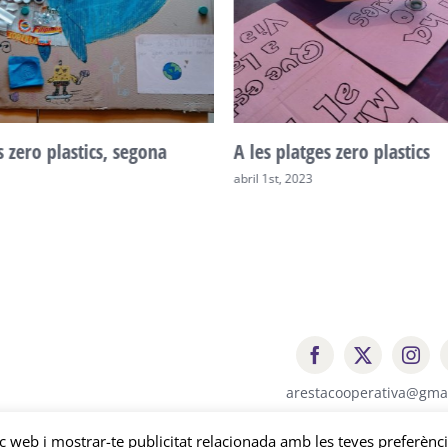
platges zero plastics
L’hort: educatiu, socia
, 2023
setembre 1st, 2021
arestacooperativa@gma
loc web i mostrar-te publicitat relacionada amb les teves preferènci