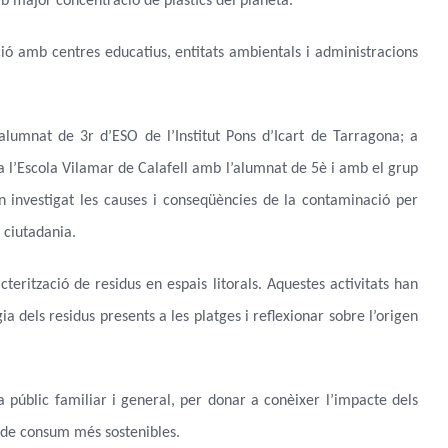
mb major concentració de plàstics del planeta.
ió amb centres educatius, entitats ambientals i administracions
alumnat de 3r d’ESO de l’Institut Pons d’Icart de Tarragona; a
a l’Escola Vilamar de Calafell amb l’alumnat de 5è i amb el grup
han investigat les causes i conseqüències de la contaminació per
a ciutadania.
erització de residus en espais litorals. Aquestes activitats han
a dels residus presents a les platges i reflexionar sobre l’origen
a públic familiar i general, per donar a conèixer l’impacte dels
ts de consum més sostenibles.