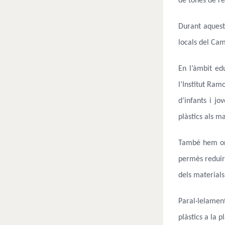
de tones de re
Durant aquest
locals del Ca
En l’àmbit ed
l’Institut Ram
d’infants i jo
plàstics als ma
També hem orga
permès reduir 
dels materials
Paral·lelament
plàstics a la 