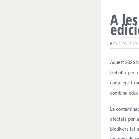
A les
edic
juny 23rd, 2026
Aquest 2026 h
treballa per 
conscient i m
combina educac
La contaminac
afectats per 
biodiversitat 