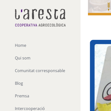
Skip
to
content
View
Larger
Home
Image
Qui som
Comunitat corresponsable
Blog
Premsa
Intercooperació