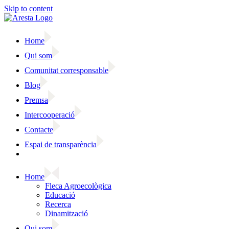
Skip to content
Home
Qui som
Comunitat corresponsable
Blog
Premsa
Intercooperació
Contacte
Espai de transparència
Home
Fleca Agroecològica
Educació
Recerca
Dinamització
Qui som