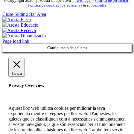
© Copyright
2026 | Aresta Cooperativa |
Avís legal
-
Política de privacitat
-
Política de cookies
| by
edissenys
&
sonosmedia
Close Sliding Bar Area
Page load link
Configuració de galletes
Tanca
Privacy Overview
Aquest lloc web utilitza cookies per millorar la teva
experiència mentre navegues pel lloc web. D'aquestes, les
galetes que es classifiquen com a necessàries s'emmagatzemen
al vostre navegador, ja que són essencials per al funcionament
de les funcionalitats bàsiques del lloc web. També fem servir