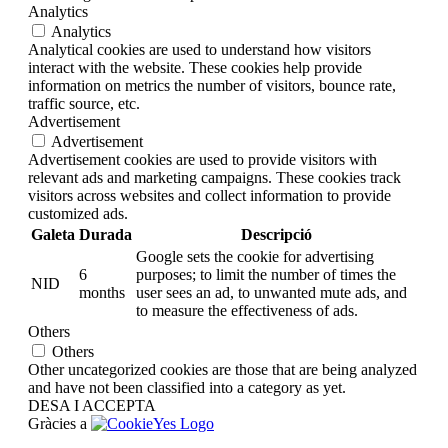
Analytics
Analytics
Analytical cookies are used to understand how visitors
interact with the website. These cookies help provide
information on metrics the number of visitors, bounce rate,
traffic source, etc.
Advertisement
Advertisement
Advertisement cookies are used to provide visitors with
relevant ads and marketing campaigns. These cookies track
visitors across websites and collect information to provide
customized ads.
Galeta
Durada
Descripció
Google sets the cookie for advertising
6
purposes; to limit the number of times the
NID
months
user sees an ad, to unwanted mute ads, and
to measure the effectiveness of ads.
Others
Others
Other uncategorized cookies are those that are being analyzed
and have not been classified into a category as yet.
DESA I ACCEPTA
Gràcies a