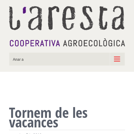
Skip
to
content
Anar a
Tornem de les
vacances