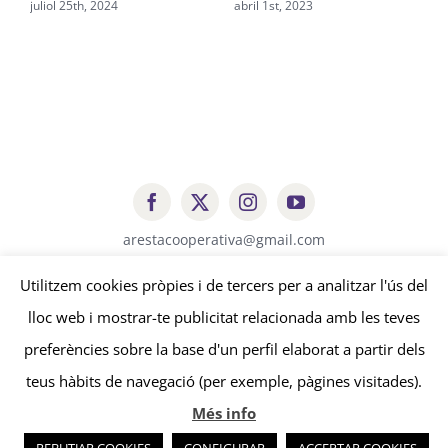
juliol 25th, 2024
abril 1st, 2023
s
arestacooperativa@gmail.com
Utilitzem cookies pròpies i de tercers per a analitzar l'ús del
lloc web i mostrar-te publicitat relacionada amb les teves
© Copyright
2026 | Aresta Cooperativa |
Avís legal
-
Política de
privacitat
-
Política de cookies
| by
edissenys
&
sonosmedia
preferències sobre la base d'un perfil elaborat a partir dels
teus hàbits de navegació (per exemple, pàgines visitades).
Més info