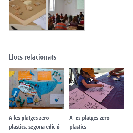
Llocs relacionats
A
A les platges zero
A les platges zero
L
plastics, segona edició
plastics
c