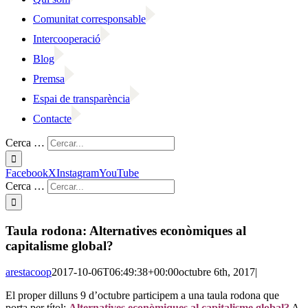
Comunitat corresponsable
Intercooperació
Blog
Premsa
Espai de transparència
Contacte
Cerca …
Facebook
X
Instagram
YouTube
Cerca …
Taula rodona: Alternatives econòmiques al
capitalisme global?
arestacoop
2017-10-06T06:49:38+00:00
octubre 6th, 2017
|
El proper dilluns 9 d’octubre participem a una taula rodona que
porta per títol:
Alternatives econòmiques al capitalisme global?
A