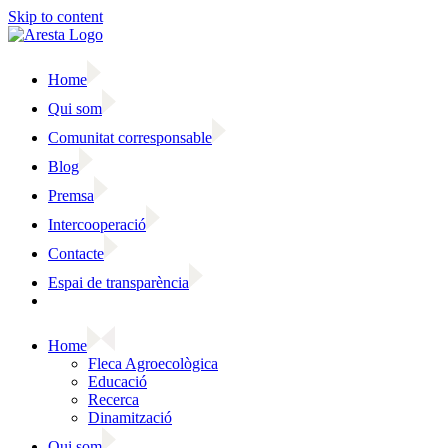
Skip to content
Home
Qui som
Comunitat corresponsable
Blog
Premsa
Intercooperació
Contacte
Espai de transparència
Home
Fleca Agroecològica
Educació
Recerca
Dinamització
Qui som