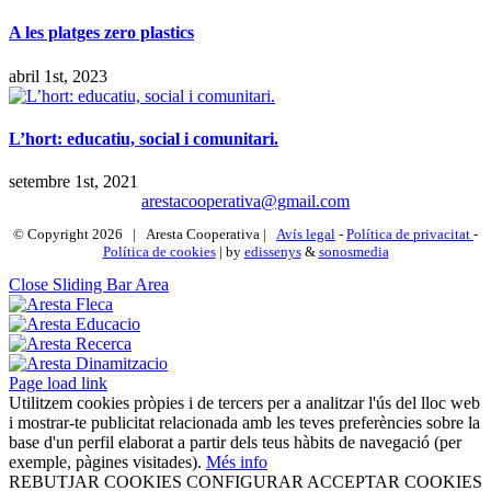
A les platges zero plastics
abril 1st, 2023
L’hort: educatiu, social i comunitari.
setembre 1st, 2021
arestacooperativa@gmail.com
© Copyright
2026 | Aresta Cooperativa |
Avís legal
-
Política de privacitat
-
Política de cookies
| by
edissenys
&
sonosmedia
Close Sliding Bar Area
Page load link
Utilitzem cookies pròpies i de tercers per a analitzar l'ús del lloc web
i mostrar-te publicitat relacionada amb les teves preferències sobre la
base d'un perfil elaborat a partir dels teus hàbits de navegació (per
exemple, pàgines visitades).
Més info
REBUTJAR COOKIES
CONFIGURAR
ACCEPTAR COOKIES