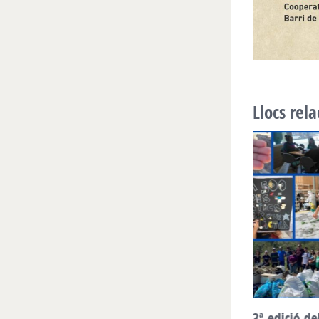
Llocs rel
A les platges, Zero plàstics! Arriba a la
3ª edició de