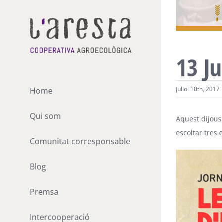
Skip
to
content
13 Ju
juliol 10th, 2017
Home
Qui som
Aquest dijous
escoltar tres 
Comunitat corresponsable
Blog
Premsa
Intercooperació