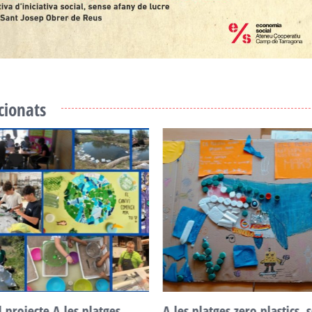
acionats
l projecte A les platges,
A les platges zero plastics,