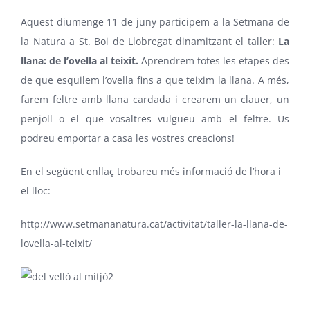
Aquest diumenge 11 de juny participem a la Setmana de
la Natura a St. Boi de Llobregat dinamitzant el taller:
La
llana: de l’ovella al teixit.
Aprendrem totes les etapes des
de que esquilem l’ovella fins a que teixim la llana. A més,
farem feltre amb llana cardada i crearem un clauer, un
penjoll o el que vosaltres vulgueu amb el feltre. Us
podreu emportar a casa les vostres creacions!
En el següent enllaç trobareu més informació de l’hora i
el lloc:
http://www.setmananatura.cat/activitat/taller-la-llana-de-
lovella-al-teixit/