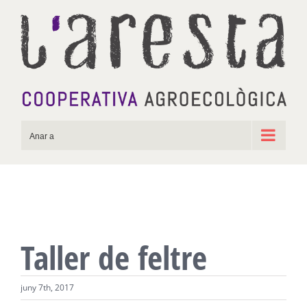
Skip
to
content
Anar a
Taller de feltre
juny 7th, 2017