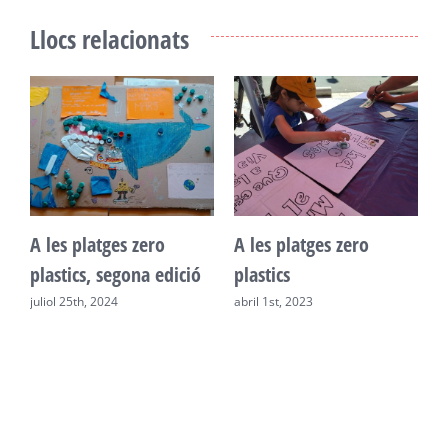
Llocs relacionats
A
A les platges zero
A les platges zero
L
plastics, segona edició
plastics
c
juliol 25th, 2024
abril 1st, 2023
s