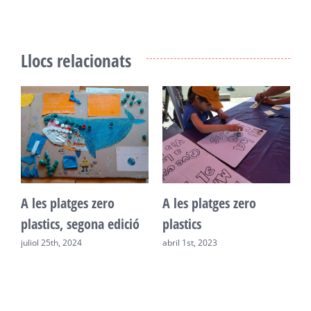
Llocs relacionats
A
A les platges zero
A les platges zero
L
plastics, segona edició
plastics
c
juliol 25th, 2024
abril 1st, 2023
s