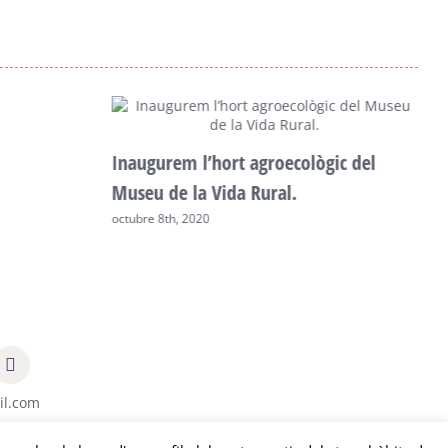
Inaugurem l’hort agroecològic del
C
Museu de la Vida Rural.
d
octubre 8th, 2020
a
il.com