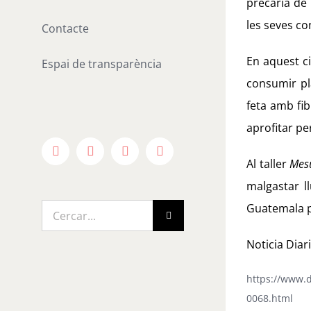
precària de 
les seves co
Contacte
En aquest ci
Espai de transparència
consumir pl
feta amb fib
aprofitar pe
Facebook
X
Instagram
YouTube
Al taller
Mesu
malgastar l
Guatemala p
Cerca
…
Noticia Diar
https://www.d
0068.html