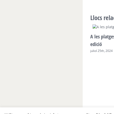
Llocs rel
A les platge
3ª edició del projecte A les platges,
edició
Zero Plàstics!
juliol 25th, 2024
juliol 12th, 2025