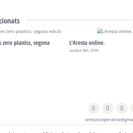
acionats
s zero plastics, segona
L’Aresta online.
octubre 8th, 2020
arestacooperativa@gma