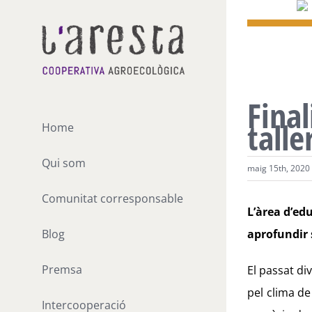
Skip
to
content
View
Final
Larger
tall
Home
Image
Qui som
maig 15th, 2020
Comunitat corresponsable
L’àrea d’ed
aprofundir 
Blog
Premsa
El passat di
pel clima de
Intercooperació