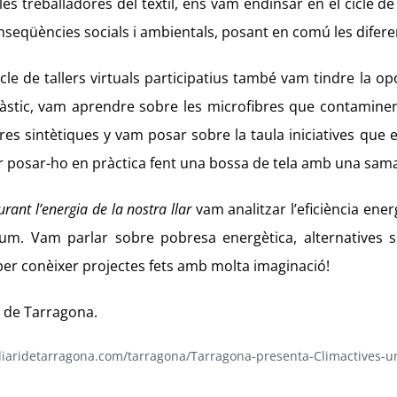
les treballadores del tèxtil, ens vam endinsar en el cicle
nseqüències socials i ambientals, posant en comú les difer
cle de tallers virtuals participatius també vam tindre la o
àstic, vam aprendre sobre les microfibres que contaminen
res sintètiques y vam posar sobre la taula iniciatives que 
r posar-ho en pràctica fent una bossa de tela amb una samar
rant l’energia de la nostra llar
vam analitzar l’eficiència ene
lum. Vam parlar sobre pobresa energètica, alternatives so
er conèixer projectes fets amb molta imaginació!
i de Tarragona.
iaridetarragona.com/tarragona/Tarragona-presenta-Climactives-un