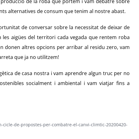
 de producció de la roba que portem i vam debatre sobre
ents alternatives de consum que tenim al nostre abast.
portunitat de conversar sobre la necessitat de deixar de
 les aigües del territori cada vegada que rentem roba
en donen altres opcions per arribar al residu zero, vam
reta que ja no utilitzem!
rgètica de casa nostra i vam aprendre algun truc per no
stenibles socialment i ambiental i vam viatjar fins a
-cicle-de-propostes-per-combatre-el-canvi-climtic-20200420-