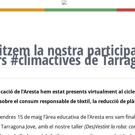
itzem la nostra participa
ers #climactives de Tarr
ucació de l’Aresta hem estat presents virtualment al cicl
sobre el consum responsable de tèxtil, la reducció de plàs
vendres 15 de maig l’àrea educativa de l’Aresta ens vam finalit
 Tarragona Jove, amb el nostre taller
(Des)Vestint la roba: co