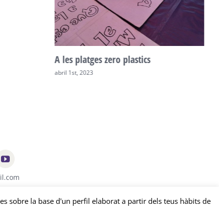
A les platges zero plastics
abril 1st, 2023
il.com
es sobre la base d'un perfil elaborat a partir dels teus hàbits de
tat
-
Política de cookies
| by
edissenys
&
sonosmedia