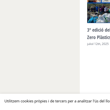
A les platges, Zero plàstics! Arriba a la
3ª edició de
seva 4a edició
Zero Plàstic
juny 23rd, 2026
juliol 12th, 2025
Utilitzem cookies pròpies i de tercers per a analitzar l'ús del l