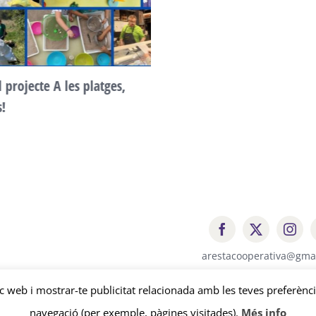
l projecte A les platges,
s!
arestacooperativa@gma
loc web i mostrar-te publicitat relacionada amb les teves preferènci
© Copyright
2026 | Aresta Cooperativa |
Avís legal
-
Política de privaci
navegació (per exemple, pàgines visitades).
Més info