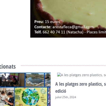
acionats
A les platges zero plastics,
edició
juliol 25th, 2024