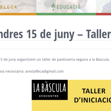
ndres 15 de juny – Talle
15 de juny organitzem un taller de pastisseria vegana a la Bàscula
èvia necessària: arestafleca@gmail.com