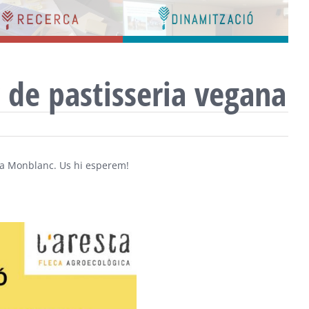
Bar
Area
r de pastisseria vegana
, a Monblanc. Us hi esperem!