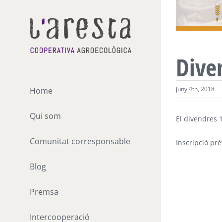
Skip
to
content
Dive
juny 4th, 2018
Home
Qui som
El divendres 
Comunitat corresponsable
Inscripció pr
Blog
Premsa
Intercooperació