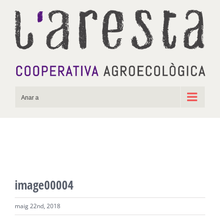
Skip
to
content
Anar a
image00004
maig 22nd, 2018