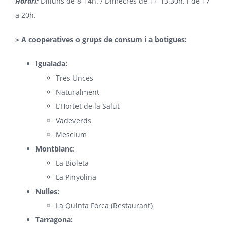
Horari:
Dilluns de 8-14h. / Dimecres de 11-13.30h. i de 17
a 20h.
> A cooperatives o grups de consum i a botigues:
Igualada:
Tres Unces
Naturalment
L’Hortet de la Salut
Vadeverds
Mesclum
Montblanc
:
La Bioleta
La Pinyolina
Nulles:
La Quinta Forca
(Restaurant)
Tarragona: