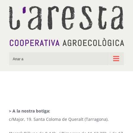
Skip
to
content
Anar a
> A la nostra botiga:
c/Major, 19. Santa Coloma de Queralt (Tarragona).