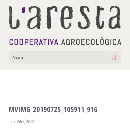
Skip
to
content
Anar a
MVIMG_20190725_105911_916
juliol 26th, 2019