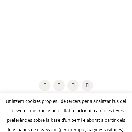
arestacooperativa@gmail.com
Utilitzem cookies pròpies i de tercers per a analitzar l'ús del
lloc web i mostrar-te publicitat relacionada amb les teves
© Copyright
2026 | Aresta Cooperativa |
Avís legal
-
Política de
preferències sobre la base d'un perfil elaborat a partir dels
privacitat
-
Política de cookies
| by
edissenys
&
sonosmedia
teus hàbits de navegació (per exemple, pàgines visitades).