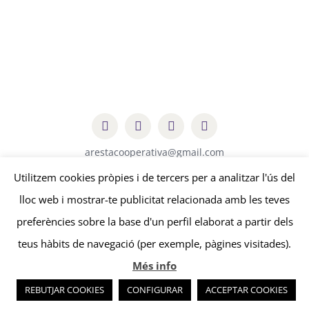
arestacooperativa@gmail.com
Utilitzem cookies pròpies i de tercers per a analitzar l'ús del
lloc web i mostrar-te publicitat relacionada amb les teves
© Copyright
2026 | Aresta Cooperativa |
Avís legal
-
Política de
preferències sobre la base d'un perfil elaborat a partir dels
privacitat
-
Política de cookies
| by
edissenys
&
sonosmedia
teus hàbits de navegació (per exemple, pàgines visitades).
Més info
REBUTJAR COOKIES
CONFIGURAR
ACCEPTAR COOKIES