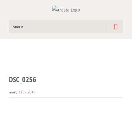
Skip
to
content
Anar a
DSC_0256
març 12th, 2018