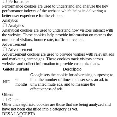
Performance
Performance cookies are used to understand and analyze the key
performance indexes of the website which helps in delivering a
better user experience for the visitors.
Analytics
Analytics
Analytical cookies are used to understand how visitors interact with
the website. These cookies help provide information on metrics the
number of visitors, bounce rate, traffic source, etc.
Advertisement
Advertisement
Advertisement cookies are used to provide visitors with relevant ads
and marketing campaigns. These cookies track visitors across
websites and collect information to provide customized ads.
Galeta
Durada
Descripció
Google sets the cookie for advertising purposes; to
6
limit the number of times the user sees an ad, to
NID
months
unwanted mute ads, and to measure the
effectiveness of ads.
Others
Others
Other uncategorized cookies are those that are being analyzed and
have not been classified into a category as yet.
DESA I ACCEPTA