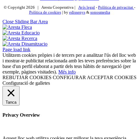
© Copyright
2026 | Aresta Cooperativa |
Avís legal
-
Política de privacitat
-
Política de cookies
| by
edissenys
&
sonosmedia
Close Sliding Bar Area
Page load link
Utilitzem cookies pròpies i de tercers per a analitzar l'ús del lloc web
i mostrar-te publicitat relacionada amb les teves preferències sobre la
base d'un perfil elaborat a partir dels teus hàbits de navegació (per
exemple, pàgines visitades).
Més info
REBUTJAR COOKIES
CONFIGURAR
ACCEPTAR COOKIES
Configuració de galletes
Tanca
Privacy Overview
Aquest lloc web utilitza cookies per millorar la teva experiència