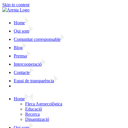
Skip to content
Home
Qui som
Comunitat corresponsable
Blog
Premsa
Intercooperació
Contacte
Espai de transparència
Home
Fleca Agroecològica
Educació
Recerca
Dinamització
Qui som