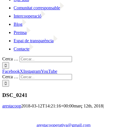
Comunitat corresponsable
Intercooperació
Blog
Premsa
Espai de transparència
Contacte
Cerca …
Facebook
X
Instagram
YouTube
Cerca …
DSC_0241
arestacoop
2018-03-12T14:21:16+00:00
març 12th, 2018
|
arestacooperativa@gmail.com