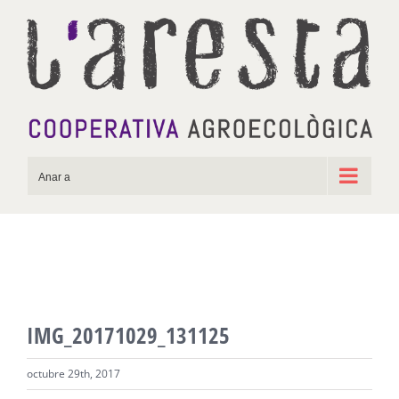
Skip
to
content
Anar a
IMG_20171029_131125
octubre 29th, 2017