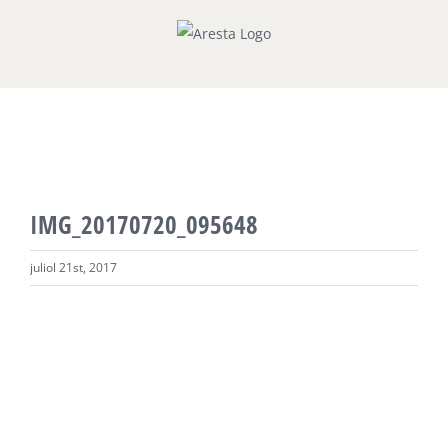
Skip
to
content
IMG_20170720_095648
juliol 21st, 2017