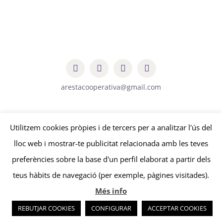
arestacooperativa@gmail.com
© Copyright
2026 | Aresta Cooperativa |
Avís legal
-
Política de
Utilitzem cookies pròpies i de tercers per a analitzar l'ús del
privacitat
-
Política de cookies
| by
edissenys
&
sonosmedia
lloc web i mostrar-te publicitat relacionada amb les teves
preferències sobre la base d'un perfil elaborat a partir dels
teus hàbits de navegació (per exemple, pàgines visitades).
Més info
REBUTJAR COOKIES
CONFIGURAR
ACCEPTAR COOKIES