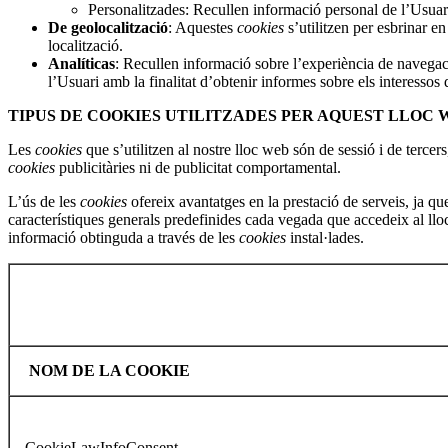
Personalitzades: Recullen informació personal de l’Usuari d
De geolocalització
: Aquestes
cookies
s’utilitzen per esbrinar en
localització.
Analíticas
: Recullen informació sobre l’experiència de navegac
l’Usuari amb la finalitat d’obtenir informes sobre els interessos 
TIPUS DE COOKIES UTILITZADES PER AQUEST LLOC 
Les
cookies
que s’utilitzen al nostre lloc web són de sessió i de tercer
cookies
publicitàries ni de publicitat comportamental.
L’ús de les
cookies
ofereix avantatges en la prestació de serveis, ja que
característiques generals predefinides cada vegada que accedeix al lloc
informació obtinguda a través de les
cookies
instal·lades.
NOM DE LA COOKIE
CookieLawInfoConsent