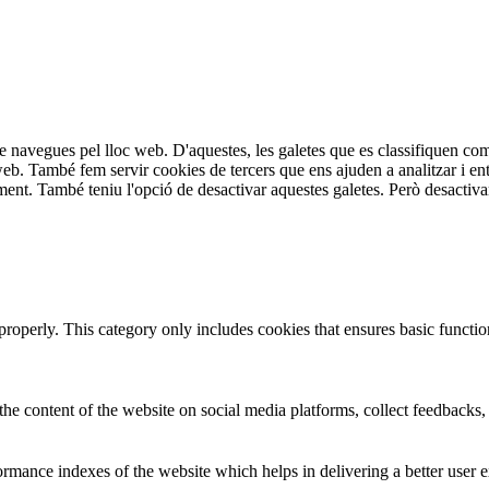
tre navegues pel lloc web. D'aquestes, les galetes que es classifiquen 
 web. També fem servir cookies de tercers que ens ajuden a analitzar i en
. També teniu l'opció de desactivar aquestes galetes. Però desactivar a
properly. This category only includes cookies that ensures basic functio
the content of the website on social media platforms, collect feedbacks, 
mance indexes of the website which helps in delivering a better user ex