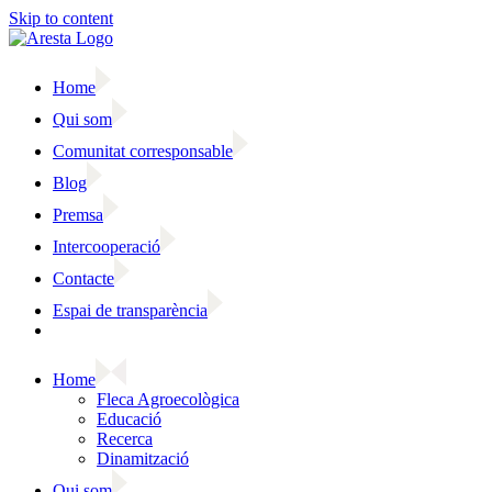
Skip to content
Home
Qui som
Comunitat corresponsable
Blog
Premsa
Intercooperació
Contacte
Espai de transparència
Home
Fleca Agroecològica
Educació
Recerca
Dinamització
Qui som