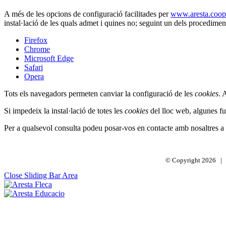
A més de les opcions de configuració facilitades per
www.aresta.coop
instal·lació de les quals admet i quines no; seguint un dels procedimen
Firefox
Chrome
Microsoft Edge
Safari
Opera
Tots els navegadors permeten canviar la configuració de les
cookies
. 
Si impedeix la instal·lació de totes les
cookies
del lloc web, algunes fu
Per a qualsevol consulta podeu posar-vos en contacte amb nosaltres a
© Copyright
2026 | 
Close Sliding Bar Area