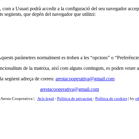
, com a Usuari podrà accedir a la configuració del seu navegador accept
ts següents, que depèn del navegador que utilitzi:
Aquests paràmetres normalment es troben a les “opcions” o “Preferènci
ncionalitats de la mateixa, així com alguns continguts, es poden veure a
 la següent adreça de correu:
arestacooperativa@gmail.com
arestacooperativa@gmail.com
Aresta Cooperativa |
Avís legal
-
Política de privacitat
-
Política de cookies
| by
ed