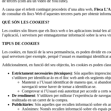
de tercers (com ara un vídeo de YouTube).
A causa que el referit contingut procedeix d’una altra web,
Fleca L’
de consultar els llocs Web d’aquestes terceres parts per obtenir inform
QUÈ SÓN LES
COOKIES
?
Les
cookies
són fitxers que els llocs web o les aplicacions instal·len a
l’aplicació, i serveixen per emmagatzemar informació sobre la seva vis
TIPUS DE
COOKIES
Les
cookies
, en funció de la seva permanència, es poden dividir en
co
qual serveixen (per exemple, perquè l’usuari es mantingui identificat
Addicionalment, en funció del seu objectiu, les cookies es poden class
Estrictament necessàries (tècniques)
: Són aquelles imprescind
s’utilitzen per identificar-lo en el lloc web amb els següents obje
Mantenir a l’Usuari identificat de manera que, si abandona 
navegació sense haver de tornar a identificar-se.
Comprovar si l’Usuari està autoritzat per accedir a certs 
De rendiment
: S’utilitzen per millorar l’experiència de nave
realitzada en un carret de la compra.
Publicitàries
: Són aquelles que recullen informació sobre els a
Anònimes: Només recullen informació sobre els espais publ