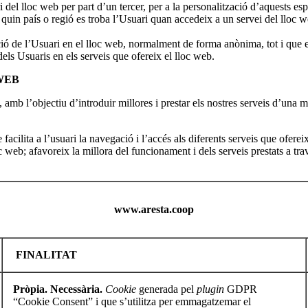
el lloc web per part d’un tercer, per a la personalització d’aquests espa
 quin país o regió es troba l’Usuari quan accedeix a un servei del lloc we
ió de l’Usuari en el lloc web, normalment de forma anònima, tot i que 
dels Usuaris en els serveis que ofereix el lloc web.
WEB
s, amb l’objectiu d’introduir millores i prestar els nostres serveis d’una 
 facilita a l’usuari la navegació i l’accés als diferents serveis que ofere
 web; afavoreix la millora del funcionament i dels serveis prestats a tra
www.aresta.coop
FINALITAT
Pròpia. Necessària.
Cookie
generada pel
plugin
GDPR
“Cookie Consent” i que s’utilitza per emmagatzemar el