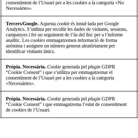
consentiment de l’Usuari per a les
cookies
a la categoria «No
Necessàries».
Tercers/Google.
Aquesta
cookie
és instal·lada per Google
Analytics. S’utilitza per recollir les dades de visitants, sessions,
campanyes i fer un seguiment de l’ús del lloc per a l’informe
analític. Les
cookies
emmagatzemen informació de forma
anònima i assignen un número generat aleatòriament per
identificar visitants únics.
Pròpia. Necessària.
Cookie
generada pel
plugin
GDPR
“Cookie Consent” i que s’utilitza per emmagatzemar el
consentiment de l’Usuari per a les
cookies
a la categoria
«Necessàries».
Pròpia. Necessària.
Cookie
generada pel
plugin
GDPR
“Cookie Consent” i que emmagatzema l’estat de consentiment
de
cookies
de l’Usuari.