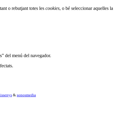
ant o rebutjant totes les
cookies
, o bé seleccionar aquelles la
es” del menú del navegador.
fectats.
issenys
&
sonosmedia