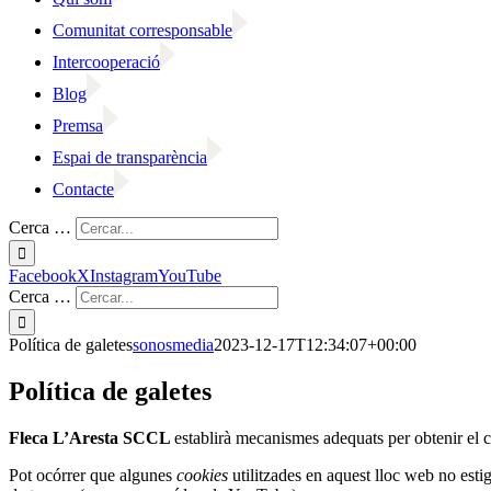
Comunitat corresponsable
Intercooperació
Blog
Premsa
Espai de transparència
Contacte
Cerca …
Facebook
X
Instagram
YouTube
Cerca …
Política de galetes
sonosmedia
2023-12-17T12:34:07+00:00
Política de galetes
Fleca L’Aresta SCCL
establirà mecanismes adequats per obtenir el c
Pot ocórrer que algunes
cookies
utilitzades en aquest lloc web no est