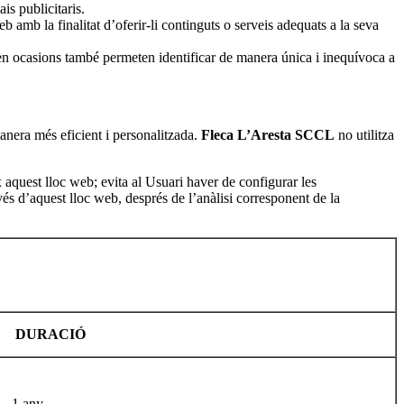
is publicitaris.
b amb la finalitat d’oferir-li continguts o serveis adequats a la seva
en ocasions també permeten identificar de manera única i inequívoca a
manera més eficient i personalitzada.
Fleca L’Aresta SCCL
no utilitza
ix aquest lloc web; evita al Usuari haver de configurar les
vés d’aquest lloc web, després de l’anàlisi corresponent de la
DURACIÓ
1 any