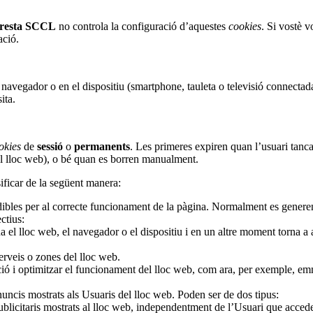
Aresta SCCL
no controla la configuració d’aquestes
cookies
. Si vostè v
ació.
l navegador o en el dispositiu (smartphone, tauleta o televisió connectada
ita.
okies
de
sessió
o
permanents
. Les primeres expiren quan l’usuari tanc
 al lloc web), o bé quan es borren manualment.
ificar de la següent manera:
ibles per al correcte funcionament de la pàgina. Normalment es generen 
ctius:
el lloc web, el navegador o el dispositiu i en un altre moment torna a acc
serveis o zones del lloc web.
gació i optimitzar el funcionament del lloc web, com ara, per exemple,
nuncis mostrats als Usuaris del lloc web. Poden ser de dos tipus:
icitaris mostrats al lloc web, independentment de l’Usuari que accedeix