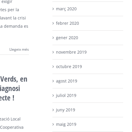
 exigir
març 2020
tes per la
avant la crisi
febrer 2020
 La demanda es
gener 2020
Llegeix més
novembre 2019
octubre 2019
 Verds, en
agost 2019
iagnosi
juliol 2019
ecte !
juny 2019
ació Local
maig 2019
 Cooperativa