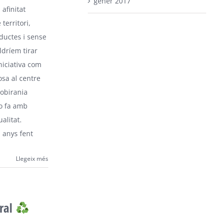
gener 2017
a afinitat
territori,
ductes i sense
ldríem tirar
iciativa com
sa al centre
obirania
ho fa amb
alitat.
 anys fent
Llegeix més
ural