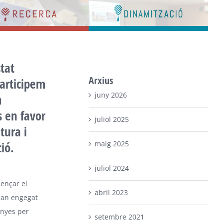
Bar
Area
stat
Arxius
articipem
juny 2026
m
 en favor
juliol 2025
ltura i
maig 2025
ió.
juliol 2024
ençar el
abril 2023
han engegat
nyes per
setembre 2021