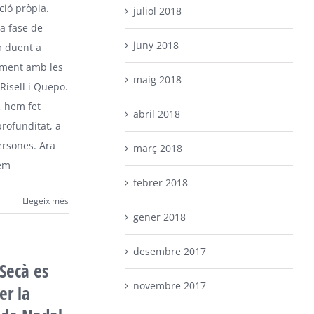
ió pròpia.
juliol 2018
a fase de
juny 2018
m duent a
ment amb les
maig 2018
Risell i Quepo.
, hem fet
abril 2018
profunditat, a
rsones. Ara
març 2018
em
febrer 2018
Llegeix més
gener 2018
desembre 2017
Secà es
novembre 2017
er la