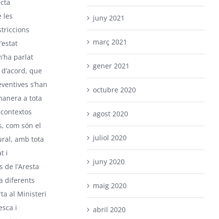
ecta
 les
juny 2021
striccions
març 2021
’estat
n’ha parlat
gener 2021
m d’acord, que
ventives s’han
octubre 2020
 manera a tota
a contextos
agost 2020
s, com són el
juliol 2020
ural, amb tota
t i
juny 2020
s de l’Aresta
a diferents
maig 2020
a al Ministeri
esca i
abril 2020