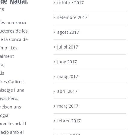
de Nadal.
octubre 2017
019
setembre 2017
 és una xarxa
uctores de les
agost 2017
de la Conca de
juliol 2017
amp i Les
ualment
juny 2017
ta,
ls
maig 2017
res Cadires.
isatge i una
abril 2017
ya. Però,
març 2017
neixen uns
ogia,
febrer 2017
nomia social i
icació amb el