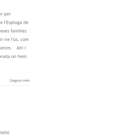
er per
de l'Espluga de
 seves famílies
ir-ne l'ús, com
 tenim. Ah! I
corada on hem
Llegeix més
telló