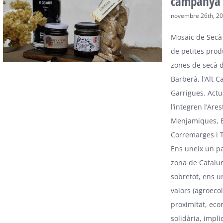
campanya 
novembre 26th, 2
Mosaic de Secà
de petites prod
zones de secà 
Barberà, l’Alt C
Garrigues. Act
l’integren l’Ares
Menjamiques, E
Corremarges i T
Ens uneix un pa
zona de Catalun
sobretot, ens u
valors (agroecol
proximitat, eco
solidària, impl