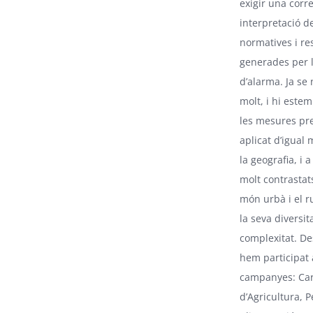
exigir una corr
interpretació de
normatives i re
generades per l
d’alarma. Ja se 
molt, i hi este
les mesures pre
aplicat d’igual
la geografia, i 
molt contrastat
món urbà i el r
la seva diversita
complexitat. De
hem participat 
campanyes: Cart
d’Agricultura, P