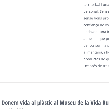
territori...) i un
personal. Sense 
sense bons pro
confiança no vo
endavant una in
aquesta, que po
del consum la s
alimentària, i 
productes de qu
Després de tres
Donem vida al plàstic al Museu de la Vida R