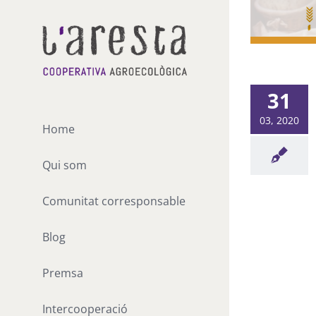
Skip
to
content
31
03, 2020
Home
Qui som
Comunitat corresponsable
Blog
Premsa
Intercooperació