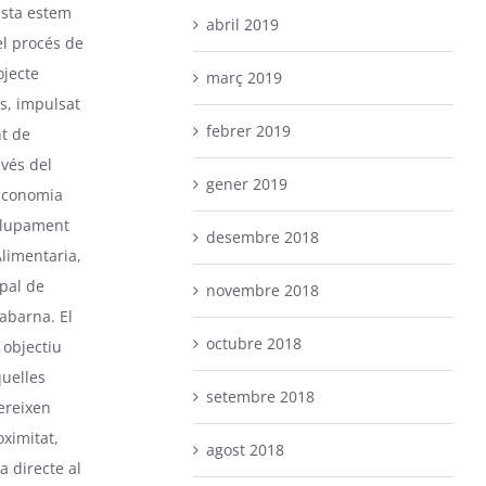
esta estem
abril 2019
el procés de
ojecte
març 2019
s, impulsat
febrer 2019
t de
avés del
gener 2019
Economia
olupament
desembre 2018
 Alimentaria,
ipal de
novembre 2018
abarna. El
octubre 2018
 objectiu
uelles
setembre 2018
ereixen
ximitat,
agost 2018
a directe al